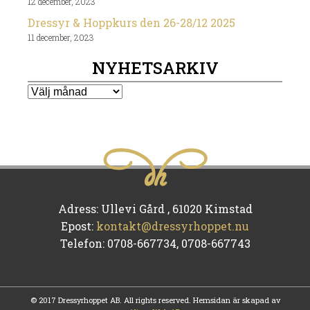
12 december, 2023
Dressyr & Hoppkurs den 26-28/12 2025
11 december, 2023
NYHETSARKIV
Nyhetsarkiv
Adress: Ullevi Gård , 61020 Kimstad
Epost:
kontakt@dressyrhoppet.nu
Telefon: 0708-667734, 0708-667743
© 2017 Dressyrhoppet AB. All rights reserved. Hemsidan är skapad av