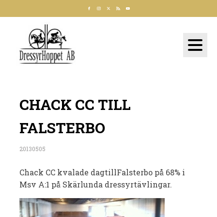
CHACK CC TILL
FALSTERBO
20130505
Chack CC kvalade dagtillFalsterbo på 68% i
Msv A:1 på Skärlunda dressyrtävlingar.