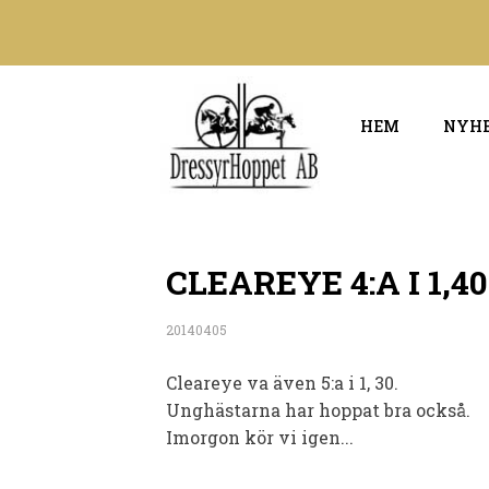
HEM
NYH
CLEAREYE 4:A I 1,4
20140405
Cleareye va även 5:a i 1,
30.
Unghästarna har hoppat bra också.
Imorgon kör vi igen...