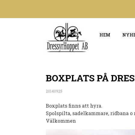
HEM
NYH
BOXPLATS PÅ DRE
20140925
Boxplats finns att hyra.
Spolspilta, sadelkammare, ridbana o r
Välkommen