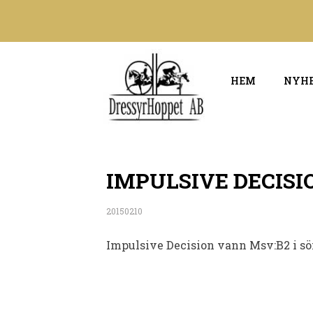
HEM
NYH
IMPULSIVE DECISI
20150210
Impulsive Decision vann Msv:B2 i sö