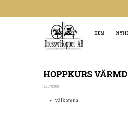
HEM
NYH
HOPPKURS VÄRMDÖ 
20170309
välkomna...